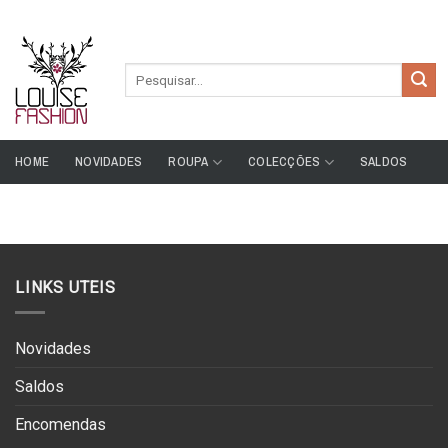
Skip
ADD ANYTHING HERE OR JUST REMOVE IT...
to
content
Pesquisar
por:
HOME
NOVIDADES
ROUPA
COLECÇÕES
SALDOS
LINKS UTEIS
Novidades
Saldos
Encomendas