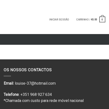
INICIAR SESSÃO
CARRINHO /
€
0.00
0
OS NOSSOS CONTACTOS
Email
: louise-37@hotmail.com
Telefone
: +351 968 927 634
*Chamada com custo para rede móvel nacional