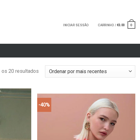
INICIAR SESSÃO
CARRINHO /
€
0.00
0
 os 20 resultados
-40%
Add to
Add to
wishlist
wishlist