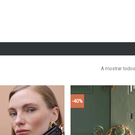
A mostrar todos
-40%
Add to
wishlist