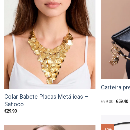
Carteira p
Colar Babete Placas Metálicas –
O
€
99.00
€
59.40
Sahoco
preço
original
a
€
29.90
era:
é
€99.00.
€