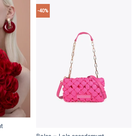
Add to
wishlist
-40%
Add to
wishlist
nt