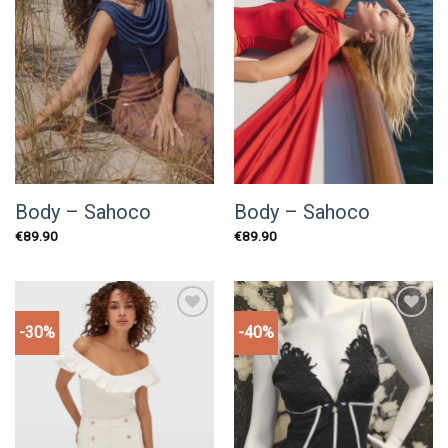
Body – Sahoco
Body – Sahoco
€
89.90
€
89.90
-30%
-40%
Add to
Add to
wishlist
wishlist