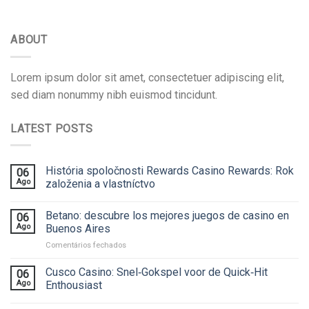
ABOUT
Lorem ipsum dolor sit amet, consectetuer adipiscing elit,
sed diam nonummy nibh euismod tincidunt.
LATEST POSTS
História spoločnosti Rewards Casino Rewards: Rok
06
Ago
založenia a vlastníctvo
Betano: descubre los mejores juegos de casino en
06
Ago
Buenos Aires
em
Comentários fechados
Betano:
descubre
Cusco Casino: Snel‑Gokspel voor de Quick‑Hit
06
los
Ago
Enthousiast
mejores
juegos