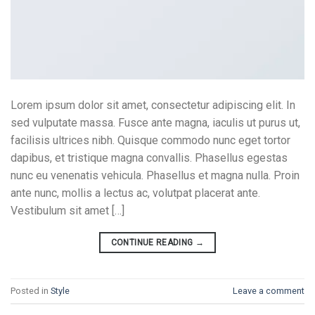
Lorem ipsum dolor sit amet, consectetur adipiscing elit. In
sed vulputate massa. Fusce ante magna, iaculis ut purus ut,
facilisis ultrices nibh. Quisque commodo nunc eget tortor
dapibus, et tristique magna convallis. Phasellus egestas
nunc eu venenatis vehicula. Phasellus et magna nulla. Proin
ante nunc, mollis a lectus ac, volutpat placerat ante.
Vestibulum sit amet […]
CONTINUE READING
→
Posted in
Style
Leave a comment