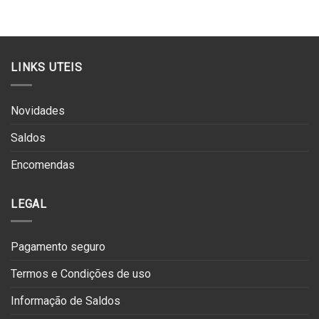
LINKS UTEIS
Novidades
Saldos
Encomendas
LEGAL
Pagamento seguro
Termos e Condições de uso
Informação de Saldos