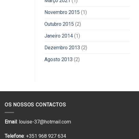
Março 2021
(1)
Novembro 2015
(1)
Outubro 2015
(2)
Janeiro 2014
(1)
Dezembro 2013
(2)
Agosto 2013
(2)
OS NOSSOS CONTACTOS
Email
: louise-37@hotmail.com
Telefone
: +351 968 927 634