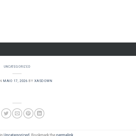
UNCATEGORIZED
ON
MAIO 17, 2026
BY
XASDOWN
in
Uncategorized
. Bookmark the
permalink
.