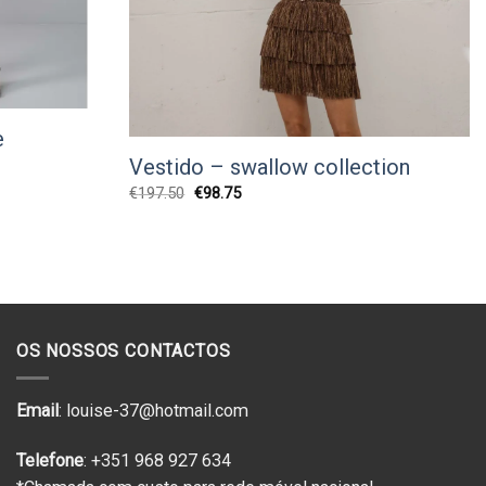
e
Vestido – swallow collection
O
O
€
197.50
€
98.75
preço
preço
original
atual
era:
é:
€197.50.
€98.75.
OS NOSSOS CONTACTOS
Email
: louise-37@hotmail.com
Telefone
: +351 968 927 634