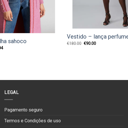
Vestido – lança perfum
lha sahoco
O
O
€
180.00
€
90.00
preço
preço
O
94
original
atual
preço
era:
é:
l
atual
€180.00.
€90.00.
é:
0.
€129.94.
LEGAL
Pagamento seguro
Termos e Condições de uso