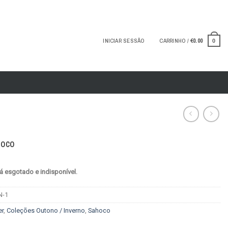
INICIAR SESSÃO
CARRINHO /
€
0.00
0
hoco
á esgotado e indisponível.
N-1
er
,
Coleções Outono / Inverno
,
Sahoco