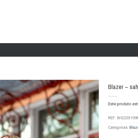
Blazer – sa
Add to
Este produto est
wishlist
REF:
SH2203109
Categorias:
Blaz