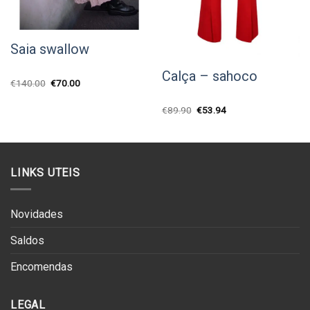
Saia swallow
Calça – sahoco
O
O
€
140.00
€
70.00
preço
preço
original
atual
era:
é:
O
O
€
89.90
€
53.94
€140.00.
€70.00.
preço
preço
original
atual
era:
é:
€89.90.
€53.94.
LINKS UTEIS
Novidades
Saldos
Encomendas
LEGAL