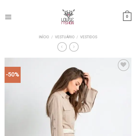
Skip
ADD ANYTHING HERE OR JUST REMOVE IT...
to
0
content
INÍCIO
/
VESTUÁRIO
/
VESTIDOS
-50%
Add to
wishlist