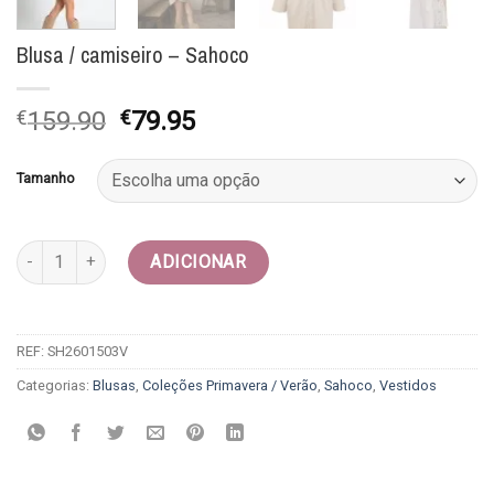
Blusa / camiseiro – Sahoco
O
O
€
159.90
€
79.95
preço
preço
original
atual
Tamanho
era:
é:
€159.90.
€79.95.
Quantidade de Blusa / camiseiro - Sahoco
ADICIONAR
REF:
SH2601503V
Categorias:
Blusas
,
Coleções Primavera / Verão
,
Sahoco
,
Vestidos