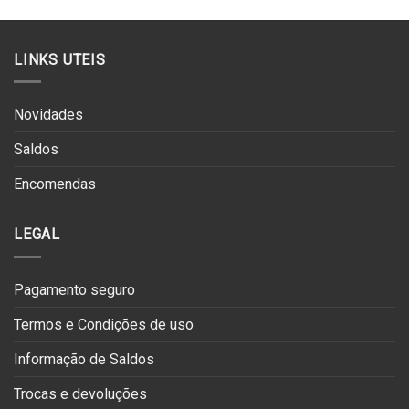
original
atual
era:
é:
€169.90.
€101.94.
LINKS UTEIS
Novidades
Saldos
Encomendas
LEGAL
Pagamento seguro
Termos e Condições de uso
Informação de Saldos
Trocas e devoluções