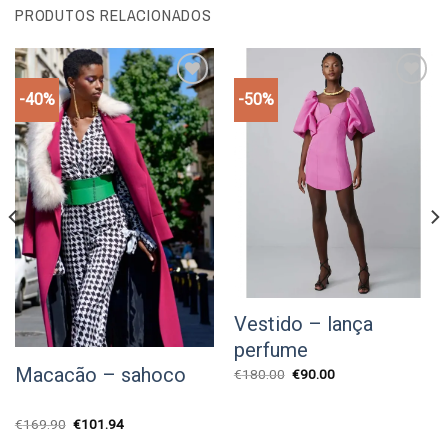
PRODUTOS RELACIONADOS
-40%
-50%
Add to
Add to
wishlist
wishlist
Vestido – lança
perfume
Macacão – sahoco
O
O
€
180.00
€
90.00
preço
preço
original
atual
era:
é:
O
O
€
169.90
€
101.94
€180.00.
€90.00.
preço
preço