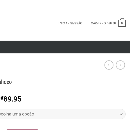
INICIAR SESSÃO
CARRINHO /
€
0.00
0
ahoco
O
O
€
89.95
preço
preço
original
atual
era:
é:
€179.90.
€89.95.