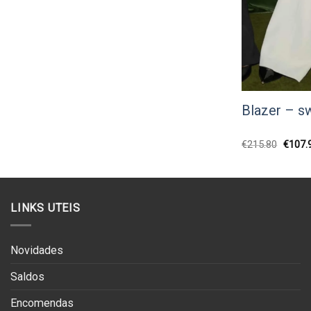
Blazer – s
O
€
215.80
€
107.
preço
origina
era:
€215.8
LINKS UTEIS
Novidades
Saldos
Encomendas