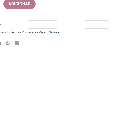
 Bomber - Sahoco
ADICIONAR
V
acos
,
Coleções Primavera / Verão
,
Sahoco