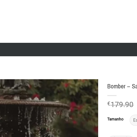
Bomber – S
Add to
€
179.90
wishlist
Tamanho