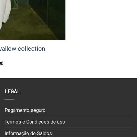
original
atual
era:
é:
€234.00.
€117.00.
wallow collection
O
90
preço
l
atual
é:
0.
€107.90.
LEGAL
Pagamento seguro
Termos e Condições de uso
Informação de Saldos