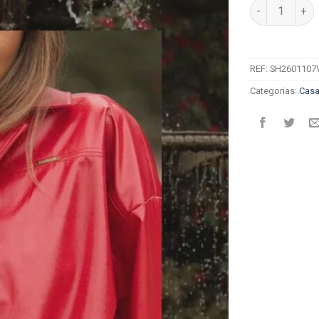
Quantidade de
REF:
SH2601107
Categorias:
Cas