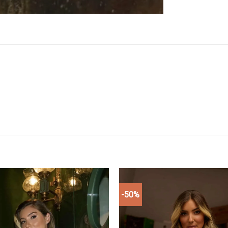
-50%
Add to
wishlist