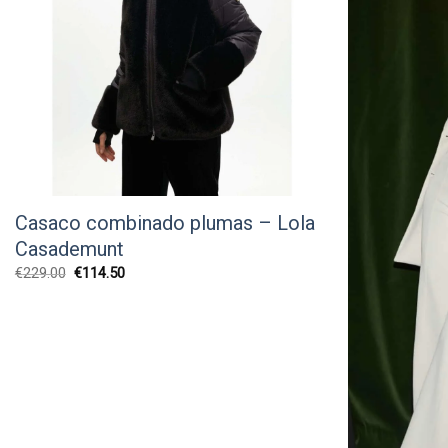
Casaco combinado plumas – Lola
Casademunt
O
O
€
229.00
€
114.50
preço
preço
original
atual
era:
é:
€229.00.
€114.50.