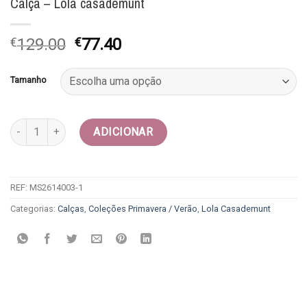
Calça – Lola casademunt
O
O
€
129.00
€
77.40
preço
preço
original
atual
Tamanho
era:
é:
€129.00.
€77.40.
Quantidade de Calça - Lola casademunt
ADICIONAR
REF:
MS2614003-1
Categorias:
Calças
,
Coleções Primavera / Verão
,
Lola Casademunt