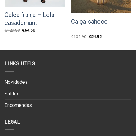
Calça franja – Lola
Calça-sahoco
casademunt
O
O
€
129.00
€
64.50
preço
preço
O
O
€
109.90
€
54.95
original
atual
preço
preço
era:
é:
original
atual
€129.00.
€64.50.
era:
é:
€109.90.
€54.95.
LINKS UTEIS
Novidades
Saldos
Encomendas
LEGAL