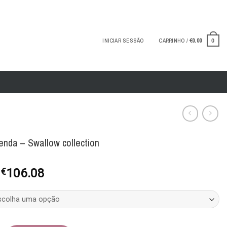
INICIAR SESSÃO
CARRINHO /
€
0.00
0
enda – Swallow collection
O
O
€
106.08
preço
preço
original
atual
era:
é:
€176.80.
€106.08.