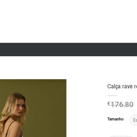
Calça rave r
Add to
€
176.80
wishlist
Tamanho