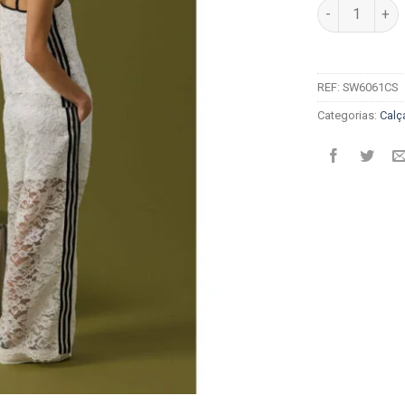
Quantidade de 
REF:
SW6061CS
Categorias:
Calç