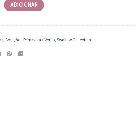
Calça rave renda - Swallow collection
ADICIONAR
as
,
Coleções Primavera / Verão
,
Swallow Collection