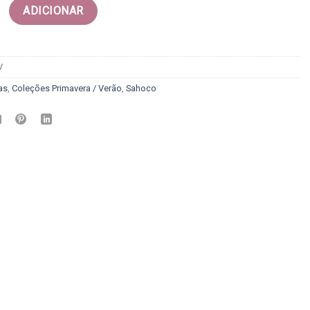
 Calça - sahoco
ADICIONAR
V
as
,
Coleções Primavera / Verão
,
Sahoco