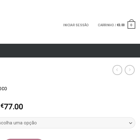
INICIAR SESSÃO
CARRINHO /
€
0.00
0
oco
O
O
€
77.00
preço
preço
original
atual
era:
é:
€109.90.
€77.00.