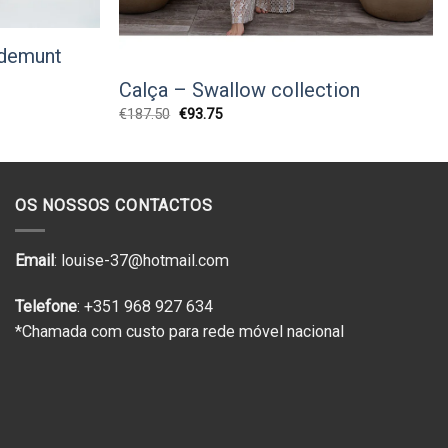
ademunt
Calça – Swallow collection
O
O
€
187.50
€
93.75
preço
preço
original
atual
era:
é:
€187.50.
€93.75.
OS NOSSOS CONTACTOS
Email
: louise-37@hotmail.com
Telefone
: +351 968 927 634
*Chamada com custo para rede móvel nacional