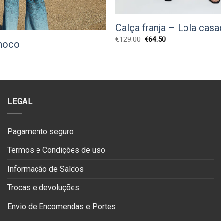
Calça franja – Lola cas
O
O
€
129.00
€
64.50
ahoco
preço
preço
original
atual
O
era:
é:
preço
€129.00.
€64.50.
atual
:
€49.95.
LEGAL
Pagamento seguro
Termos e Condições de uso
Informação de Saldos
Trocas e devoluções
Envio de Encomendas e Portes