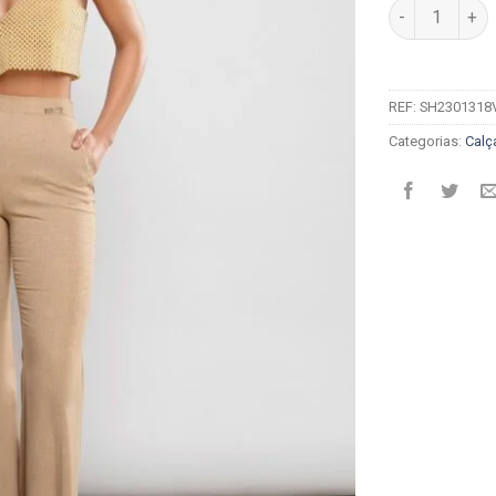
Quantidade de
REF:
SH2301318
Categorias:
Calç