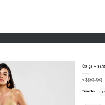
Calça – sah
Add to
€
109.90
wishlist
Tamanho