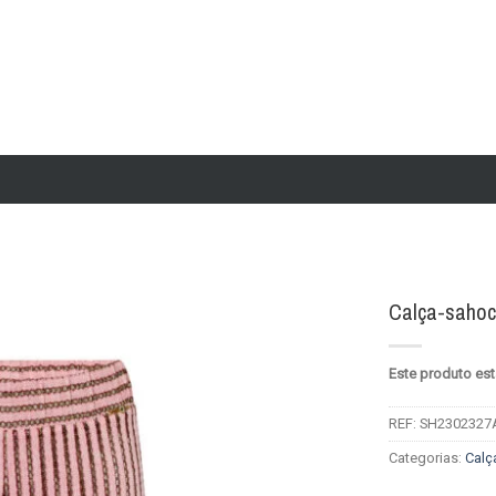
Calça-saho
Add to
Este produto est
wishlist
REF:
SH2302327
Categorias:
Calç