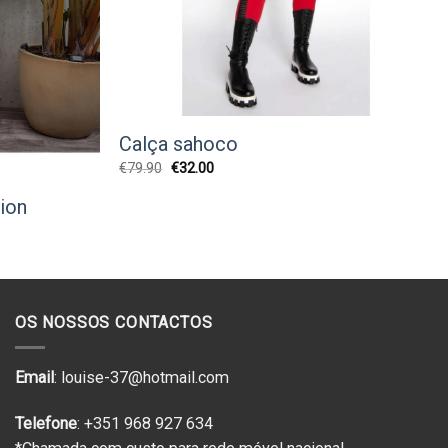
Calça sahoco
O
O
€
79.90
€
32.00
preço
preço
original
atual
ion
era:
é:
€79.90.
€32.00.
OS NOSSOS CONTACTOS
Email
: louise-37@hotmail.com
Telefone
: +351 968 927 634