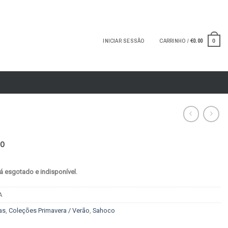
INICIAR SESSÃO
CARRINHO /
€
0.00
0
co
á esgotado e indisponível.
A
as
,
Coleções Primavera / Verão
,
Sahoco