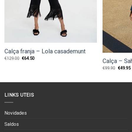
Calça franja – Lola casademunt
O
O
€
129.00
€
64.50
Calça – S
preço
preço
original
atual
O
€
99.90
€
49.95
era:
é:
preço
€129.00.
€64.50.
original
era:
é
€99.90.
LINKS UTEIS
Novidades
Saldos