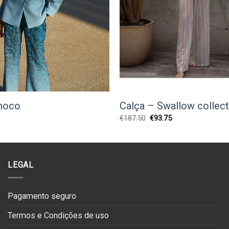
ahoco
Calça – Swallow collect
O
O
O
€
187.50
€
93.75
preço
preço
preço
atual
original
atual
:
era:
é:
€49.95.
€187.50.
€93.75.
LEGAL
Pagamento seguro
Termos e Condições de uso