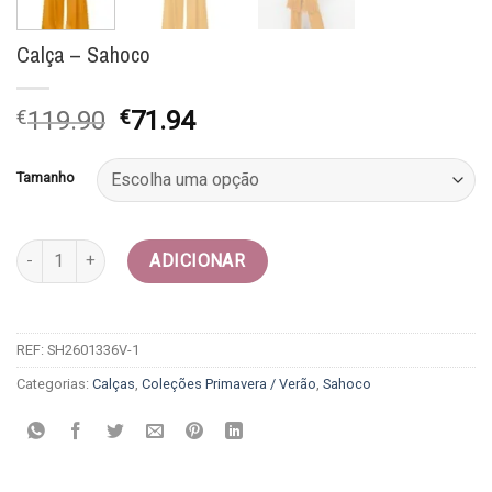
Calça – Sahoco
O
O
€
119.90
€
71.94
preço
preço
original
atual
Tamanho
era:
é:
€119.90.
€71.94.
Quantidade de Calça - Sahoco
ADICIONAR
REF:
SH2601336V-1
Categorias:
Calças
,
Coleções Primavera / Verão
,
Sahoco