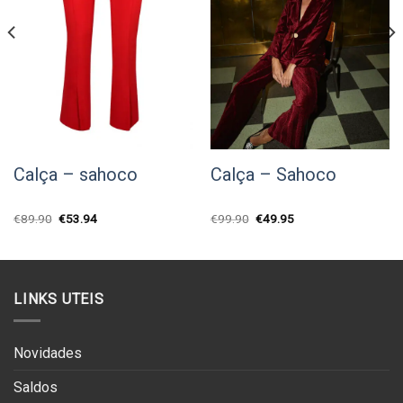
Calça – sahoco
Calça – Sahoco
O
O
O
O
€
89.90
€
53.94
€
99.90
€
49.95
preço
preço
preço
preço
original
atual
original
atual
era:
é:
era:
é:
€89.90.
€53.94.
€99.90.
€49.95.
LINKS UTEIS
Novidades
Saldos