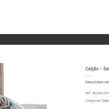
Calção – Sa
Add to
Este produto est
wishlist
REF:
SH2401320
Categorias:
Calç