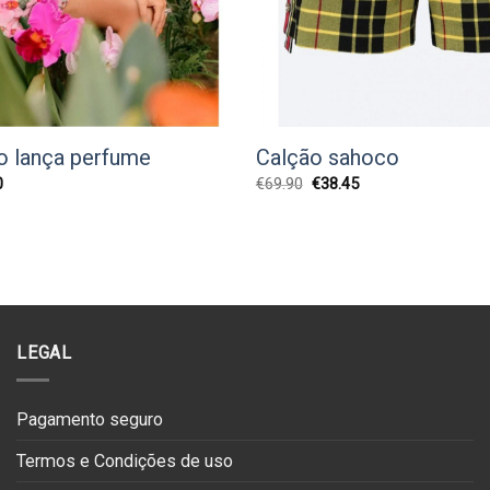
 lança perfume
Calção sahoco
O
O
O
0
€
69.90
€
38.45
preço
preço
preço
l
atual
original
atual
é:
era:
é:
0.
€74.50.
€69.90.
€38.45.
LEGAL
Pagamento seguro
Termos e Condições de uso