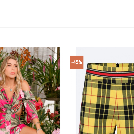
-45%
Add to
wishlist