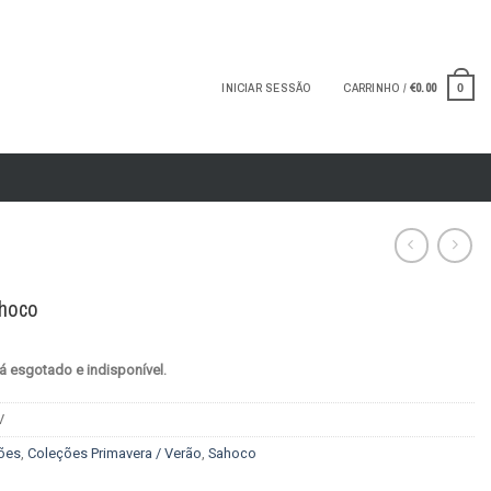
INICIAR SESSÃO
CARRINHO /
€
0.00
0
hoco
á esgotado e indisponível.
V
ões
,
Coleções Primavera / Verão
,
Sahoco