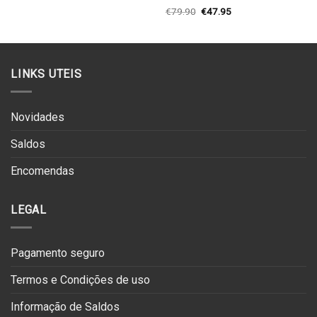
era:
é:
O
O
€
79.90
€
47.95
€125.00.
€75.00.
preço
preço
original
atual
era:
é:
€79.90.
€47.95.
LINKS UTEIS
Novidades
Saldos
Encomendas
LEGAL
Pagamento seguro
Termos e Condições de uso
Informação de Saldos