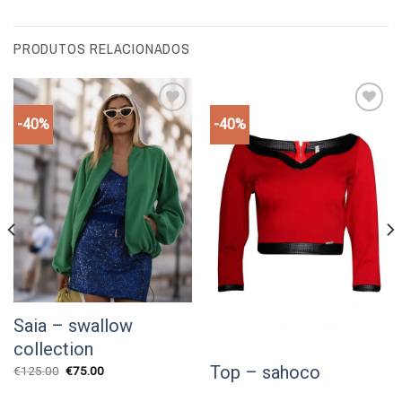
PRODUTOS RELACIONADOS
-40%
-40%
Add to
Add to
wishlist
wishlist
Saia – swallow
collection
Top – sahoco
O
O
€
125.00
€
75.00
preço
preço
original
atual