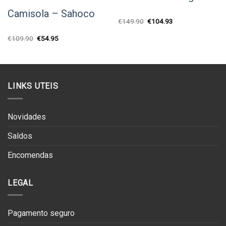
Camisola – Sahoco
O
O
€
149.90
€
104.93
preço
preço
original
atual
O
O
€
109.90
€
54.95
era:
é:
preço
preço
€149.90.
€104.93.
original
atual
era:
é:
€109.90.
€54.95.
LINKS UTEIS
Novidades
Saldos
Encomendas
LEGAL
Pagamento seguro