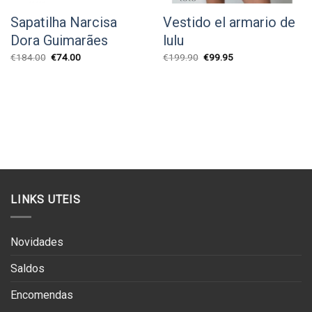
Sapatilha Narcisa
Vestido el armario de
Dora Guimarães
lulu
O
O
O
O
€
184.00
€
74.00
€
199.90
€
99.95
preço
preço
preço
preço
original
atual
original
atual
era:
é:
era:
é:
€184.00.
€74.00.
€199.90.
€99.95.
LINKS UTEIS
Novidades
Saldos
Encomendas