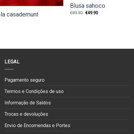
Blusa sahoco
O
O
€
89.90
€
49.90
la casademunt
preço
preço
original
atual
O
era:
é:
preço
€89.90.
€49.90.
atual
:
€69.30.
LEGAL
Pagamento seguro
Termos e Condições de uso
Informação de Saldos
Trocas e devoluções
Envio de Encomendas e Portes