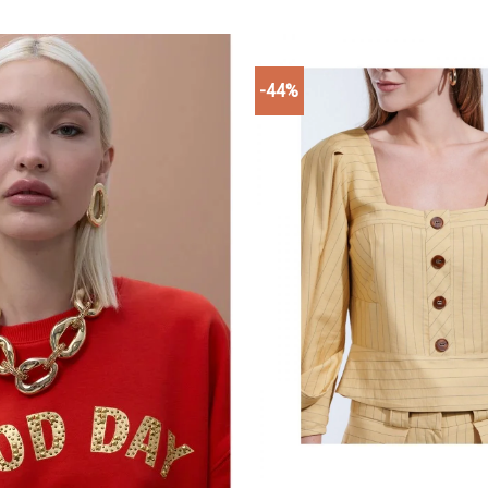
-44%
Add to
wishlist