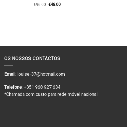
O
O
€
96.00
€
48.00
preço
preço
original
atual
era:
é:
€96.00.
€48.00.
OS NOSSOS CONTACTOS
Email
: louise-37@hotmail.com
Telefone
: +351 968 927 634
*Chamada com custo para rede móvel nacional