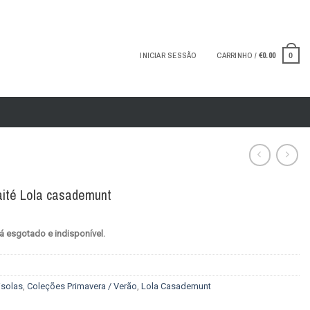
INICIAR SESSÃO
CARRINHO /
€
0.00
0
ité Lola casademunt
á esgotado e indisponível.
solas
,
Coleções Primavera / Verão
,
Lola Casademunt