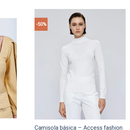
-50%
Add to
Add to
wishlist
wishlist
Camisola básica – Access fashion