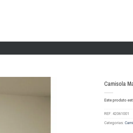
Camisola Ma
Add to
Este produto est
wishlist
REF:
42061001
Categorias:
Cami