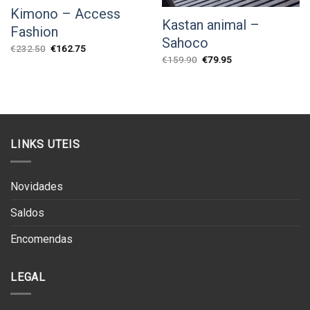
Kimono – Access
Kastan animal –
Fashion
Sahoco
O
O
€
232.50
€
162.75
preço
preço
O
O
€
159.90
€
79.95
original
atual
preço
preço
era:
é:
original
atual
€232.50.
€162.75.
era:
é:
€159.90.
€79.95.
LINKS UTEIS
Novidades
Saldos
Encomendas
LEGAL