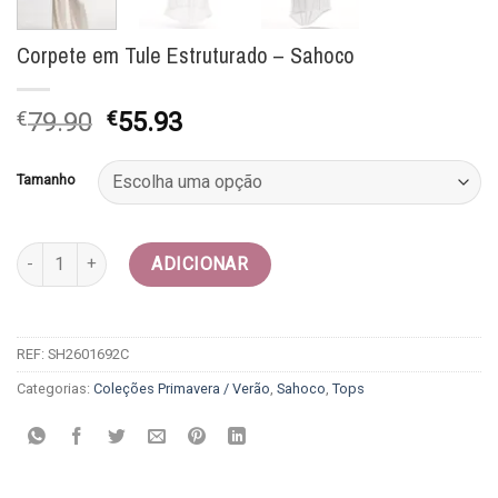
Corpete em Tule Estruturado – Sahoco
O
O
€
79.90
€
55.93
preço
preço
original
atual
Tamanho
era:
é:
€79.90.
€55.93.
Quantidade de Corpete em Tule Estruturado - Sahoco
ADICIONAR
REF:
SH2601692C
Categorias:
Coleções Primavera / Verão
,
Sahoco
,
Tops