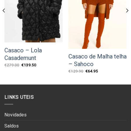
Casaco – Lola
Casaco de Malha telha
Casademunt
– Sahoco
O
O
€
279.00
€
139.50
preço
preço
O
O
€
129.90
€
64.95
original
atual
preço
preço
era:
é:
original
atual
€279.00.
€139.50.
era:
é:
€129.90.
€64.95.
LINKS UTEIS
Novidades
Saldos