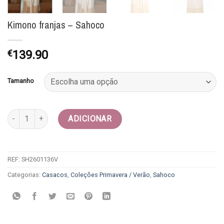
Kimono franjas – Sahoco
€
139.90
Tamanho
Quantidade de Kimono franjas - Sahoco
ADICIONAR
REF:
SH2601136V
Categorias:
Casacos
,
Coleções Primavera / Verão
,
Sahoco