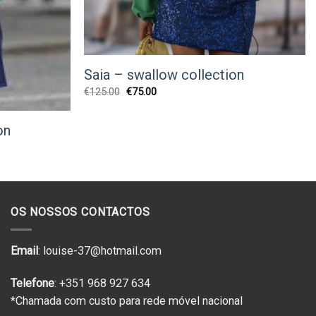
Saia – swallow collection
O
O
€
125.00
€
75.00
preço
preço
original
atual
era:
é:
on
€125.00.
€75.00.
OS NOSSOS CONTACTOS
Email
: louise-37@hotmail.com
Telefone
: +351 968 927 634
*Chamada com custo para rede móvel nacional