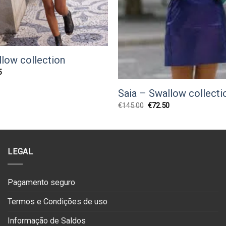
llow collection
O
5
preço
l
atual
Saia – Swallow collecti
é:
0.
€73.75.
O
O
€
145.00
€
72.50
preço
preço
original
atual
era:
é:
€145.00.
€72.50.
LEGAL
Pagamento seguro
Termos e Condições de uso
Informação de Saldos