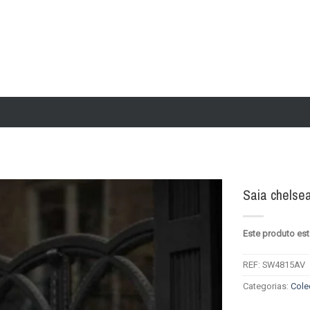
Saia chelsea
Add to
Este produto est
wishlist
REF:
SW4815AV
Categorias:
Cole