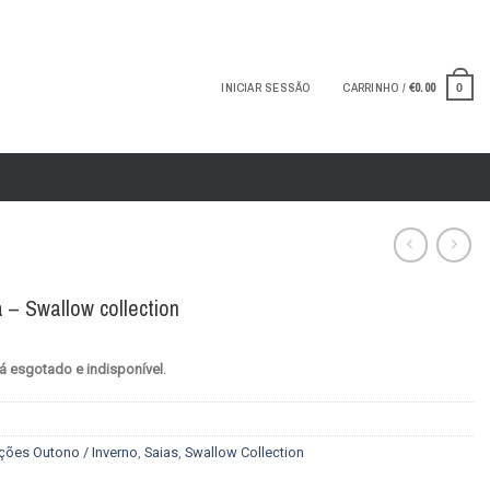
INICIAR SESSÃO
CARRINHO /
€
0.00
0
 – Swallow collection
á esgotado e indisponível.
ções Outono / Inverno
,
Saias
,
Swallow Collection