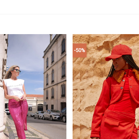
-50%
Add to
wishlist