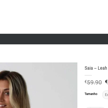
Saia – Leah
Add to
€
59.90
€
wishlist
p
o
Tamanho
e
€