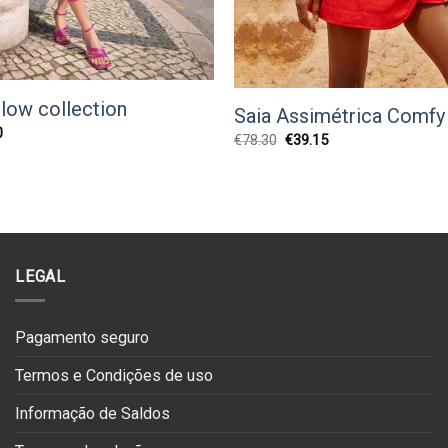
llow collection
Saia Assimétrica Comfy
O
0
O
O
€
78.30
€
39.15
preço
preço
preço
l
atual
original
atual
é:
era:
é:
0.
€77.50.
€78.30.
€39.15.
LEGAL
Pagamento seguro
Termos e Condições de uso
Informação de Saldos