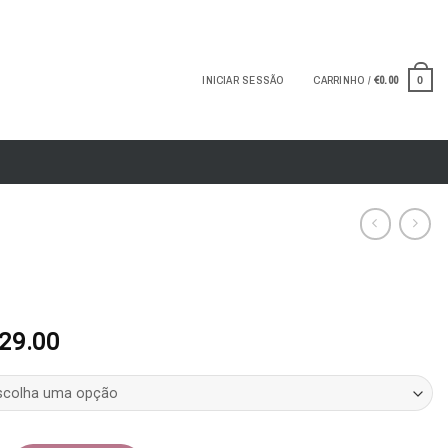
INICIAR SESSÃO
CARRINHO /
€
0.00
0
O
O
29.00
reço
preço
riginal
atual
ra:
é:
59.90.
€29.00.