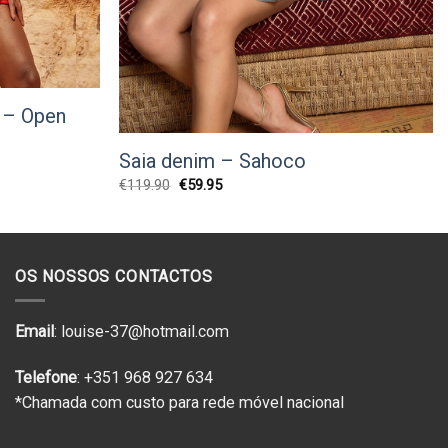
 – Open
Saia denim – Sahoco
O
O
€
119.90
€
59.95
preço
preço
original
atual
era:
é:
€119.90.
€59.95.
OS NOSSOS CONTACTOS
Email
: louise-37@hotmail.com
Telefone
: +351 968 927 634
*Chamada com custo para rede móvel nacional