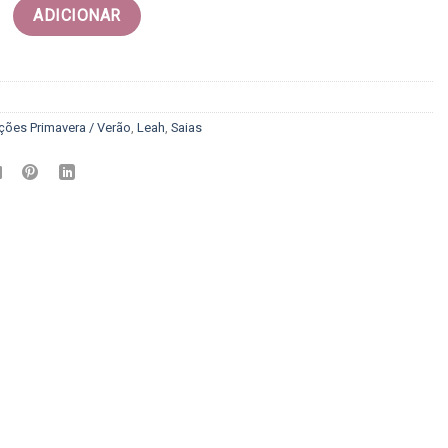
Saia - Leah
ADICIONAR
ções Primavera / Verão
,
Leah
,
Saias