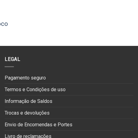
oco
O
preço
atual
:
€47.94.
LEGAL
Pagamento seguro
Termos e Condições de uso
Informação de Saldos
Trocas e devoluções
Envio de Encomendas e Portes
Livro de reclamações