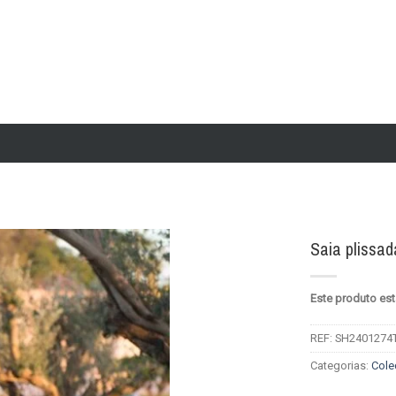
Saia plissad
Add to
Este produto est
wishlist
REF:
SH2401274
Categorias:
Cole