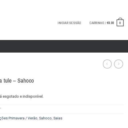
INICIAR SESSÃO
CARRINHO /
€
0.00
0
a tule – Sahoco
á esgotado e indisponível.
T
ções Primavera / Verão
,
Sahoco
,
Saias