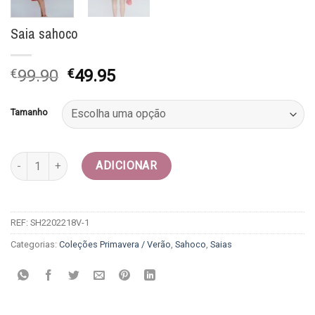
Saia sahoco
O
O
€
99.90
€
49.95
preço
preço
original
atual
Tamanho
era:
é:
€99.90.
€49.95.
Quantidade de Saia sahoco
ADICIONAR
REF:
SH2202218V-1
Categorias:
Coleções Primavera / Verão
,
Sahoco
,
Saias