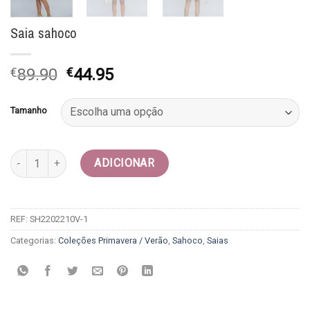
Saia sahoco
O
O
€
89.90
€
44.95
preço
preço
original
atual
Tamanho
era:
é:
€89.90.
€44.95.
Quantidade de Saia sahoco
ADICIONAR
REF:
SH2202210V-1
Categorias:
Coleções Primavera / Verão
,
Sahoco
,
Saias