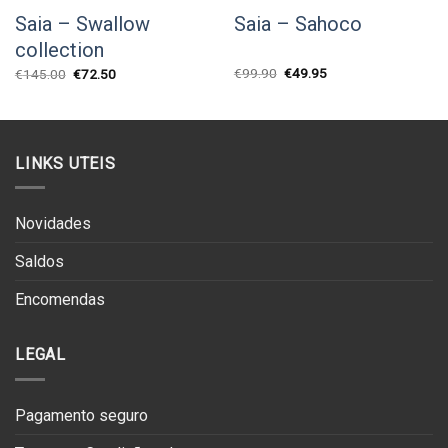
Saia – Swallow
Saia – Sahoco
collection
O
O
O
O
€
99.90
€
49.95
€
145.00
€
72.50
preço
preço
preço
preço
original
atual
original
atual
era:
é:
era:
é:
€99.90.
€49.95.
€145.00.
€72.50.
LINKS UTEIS
Novidades
Saldos
Encomendas
LEGAL
Pagamento seguro