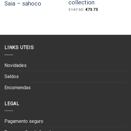
collection
Saia – sahoco
O
O
€
147.50
€
73.75
preço
preço
original
atual
era:
é:
€147.50.
€73.75.
LINKS UTEIS
Novidades
Saldos
Encomendas
LEGAL
Pagamento seguro