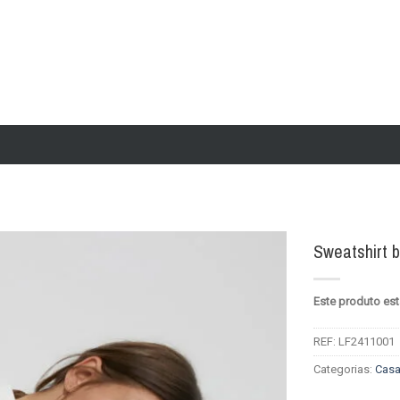
Sweatshirt 
Add to
Este produto est
wishlist
REF:
LF2411001
Categorias:
Cas