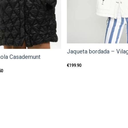
Jaqueta bordada – Vilag
Lola Casademunt
€
199.90
O
50
preço
l
atual
é:
0.
€139.50.