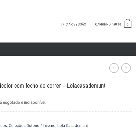
INICIAR SESSÃO
CARRINHO /
€
0.00
0
bicolor com fecho de correr – Lolacasademunt
á esgotado e indisponível.
acos
,
Coleções Outono / Inverno
,
Lola Casademunt