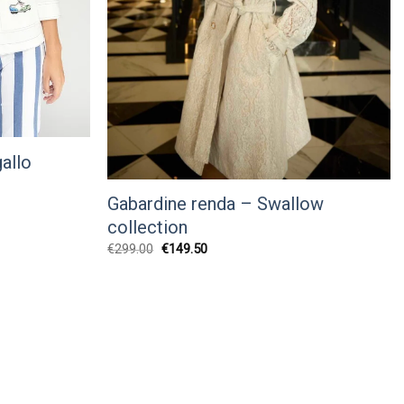
allo
Gabardine renda – Swallow
collection
O
O
€
299.00
€
149.50
preço
preço
original
atual
era:
é:
€299.00.
€149.50.