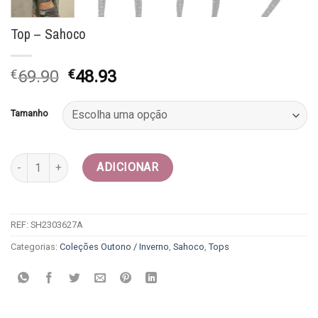
Top – Sahoco
O
O
€
69.90
€
48.93
preço
preço
original
atual
Tamanho
era:
é:
€69.90.
€48.93.
Quantidade de Top - Sahoco
ADICIONAR
REF:
SH2303627A
Categorias:
Coleções Outono / Inverno
,
Sahoco
,
Tops