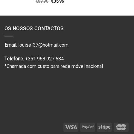
O
O
€
89.90
€
35.96
preço
preço
original
atual
era:
é:
€89.90.
€35.96.
OS NOSSOS CONTACTOS
Email
: louise-37@hotmail.com
Telefone
: +351 968 927 634
*Chamada com custo para rede móvel nacional