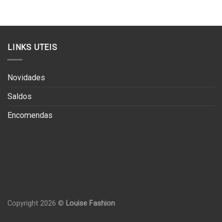
€147.50.
€73.75.
LINKS UTEIS
Novidades
Saldos
Encomendas
Copyright 2026 ©
Louise Fashion