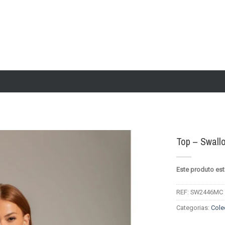
Top – Swallo
Add to
Este produto est
wishlist
REF:
SW2446MC
Categorias:
Cole