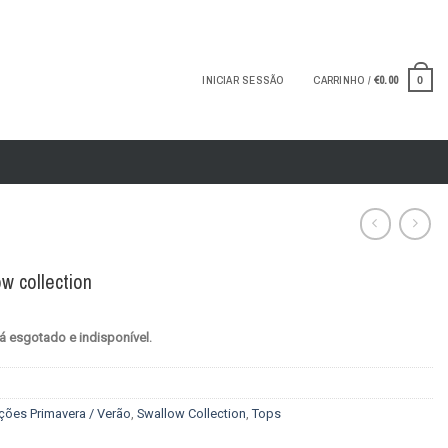
INICIAR SESSÃO
CARRINHO /
€
0.00
0
w collection
á esgotado e indisponível.
ções Primavera / Verão
,
Swallow Collection
,
Tops