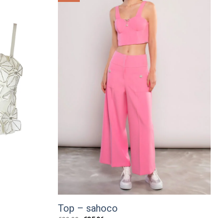
wishlist
wishlist
Top – sahoco