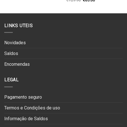
€
129.90
€
65.00
preço
preço
original
atual
era:
é:
€129.90.
€65.00.
LINKS UTEIS
Novidades
Saldos
Encomendas
LEGAL
Pagamento seguro
Termos e Condições de uso
Informação de Saldos