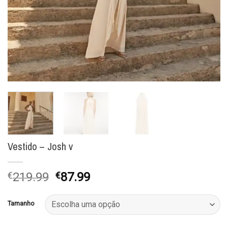
Vestido – Josh v
O
O
€
219.99
€
87.99
preço
preço
original
atual
Tamanho
era:
é:
€219.99.
€87.99.