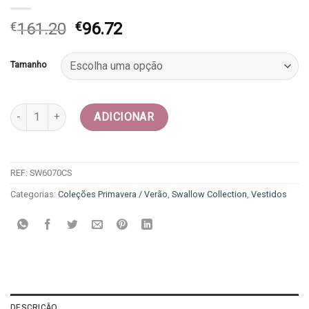
O
O
€
161.20
€
96.72
preço
preço
original
atual
Tamanho
era:
é:
€161.20.
€96.72.
Quantidade de Vestido renda - Swallow collection
ADICIONAR
REF:
SW6070CS
Categorias:
Coleções Primavera / Verão
,
Swallow Collection
,
Vestidos
DESCRIÇÃO