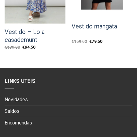
Vestido mangata
Vestido – Lola
casademunt
O
O
€
159.00
€
79.50
preço
preço
O
O
€
189.00
€
94.50
original
atual
preço
preço
era:
é:
original
atual
€159.00.
€79.50.
era:
é:
€189.00.
€94.50.
LINKS UTEIS
Novidades
Saldos
Encomendas