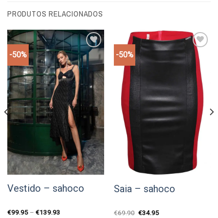
PRODUTOS RELACIONADOS
-50%
-50%
Add to
Add to
wishlist
wishlist
Vestido – sahoco
Saia – sahoco
€
99.95
–
€
139.93
O
O
€
69.90
€
34.95