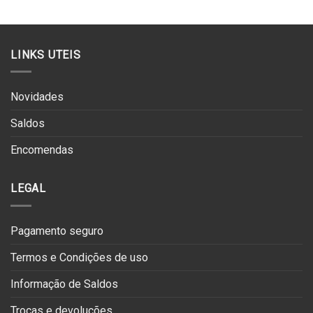
preço
preço
original
atual
era:
é:
€69.90.
€34.95.
LINKS UTEIS
Novidades
Saldos
Encomendas
LEGAL
Pagamento seguro
Termos e Condições de uso
Informação de Saldos
Trocas e devoluções