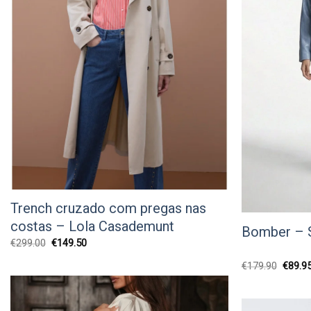
Trench cruzado com pregas nas
costas – Lola Casademunt
Bomber – 
O
O
€
299.00
€
149.50
preço
preço
original
atual
O
€
179.90
€
89.9
era:
é:
preço
€299.00.
€149.50.
origina
era:
€179.9