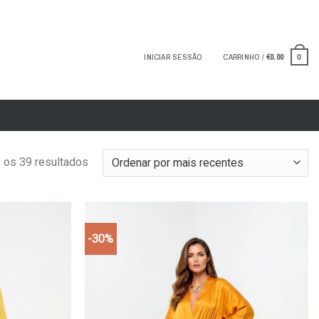
INICIAR SESSÃO
CARRINHO /
€
0.00
0
 os 39 resultados
-30%
Add to
Add to
wishlist
wishlist