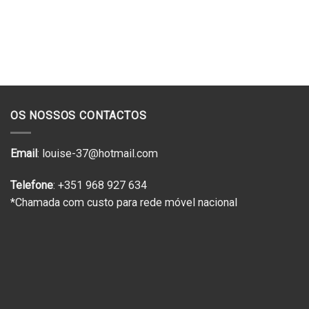
preço
preço
wishlist
original
atual
era:
é:
€109.00.
€54.50.
OS NOSSOS CONTACTOS
Email
: louise-37@hotmail.com
Telefone
: +351 968 927 634
*Chamada com custo para rede móvel nacional