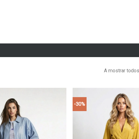
A mostrar todos
-30%
Add to
wishlist