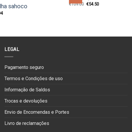
O
O
€
109.00
€
54.50
lha sahoco
Add to
preço
preço
wishlist
original
atual
O
94
era:
é:
preço
€109.00.
€54.50.
l
atual
é:
0.
€129.94.
LEGAL
Pagamento seguro
Termos e Condições de uso
Informação de Saldos
Trocas e devoluções
Envio de Encomendas e Portes
Livro de reclamações