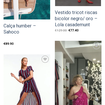
Vestido tricot riscas
bicolor negro/ oro –
Lola casademunt
Calça humber –
O
O
€
129.00
€
77.40
Sahoco
preço
preço
original
atual
era:
é:
€129.00.
€77.40.
€
89.90
Add to
wishlist
Add to
wishlist