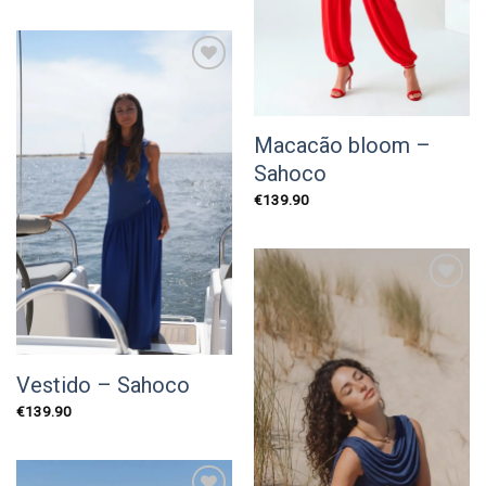
original
atual
era:
é:
€129.00.
€77.40.
Add to
wishlist
Macacão bloom –
Sahoco
€
139.90
Add to
wishlist
Vestido – Sahoco
€
139.90