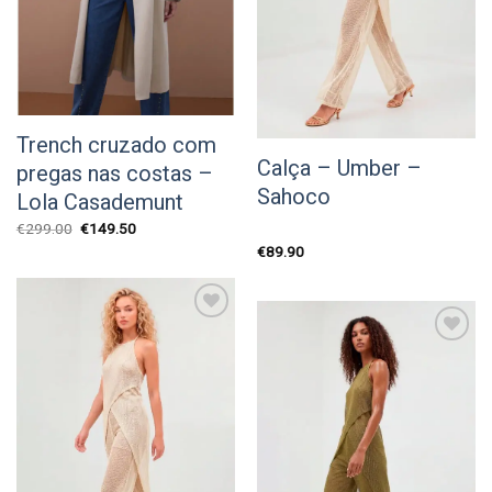
Trench cruzado com
Calça – Umber –
pregas nas costas –
Sahoco
Lola Casademunt
O
O
€
299.00
€
149.50
preço
preço
€
89.90
original
atual
era:
é:
€299.00.
€149.50.
Add to
wishlist
Add to
wishlist