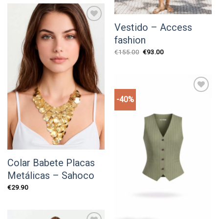
Vestido – Access
Add to
wishlist
fashion
O
O
€
155.00
€
93.00
preço
preço
original
atual
era:
é:
€155.00.
€93.00.
-40%
Add to
wishlist
Colar Babete Placas
Metálicas – Sahoco
€
29.90