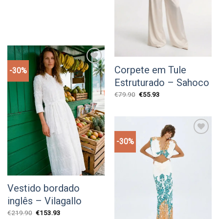
Corpete em Tule
-30%
Add to
wishlist
Estruturado – Sahoco
O
O
€
79.90
€
55.93
preço
preço
original
atual
era:
é:
€79.90.
€55.93.
-30%
Add to
wishlist
Vestido bordado
inglês – Vilagallo
O
O
€
219.90
€
153.93
preço
preço