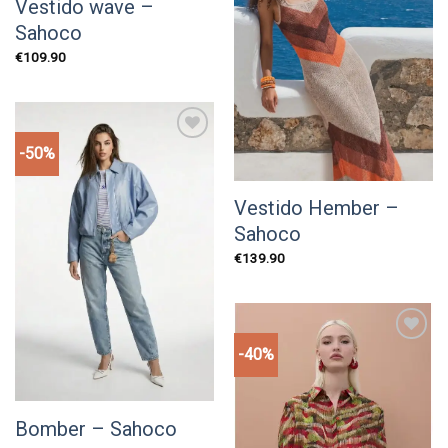
Vestido wave –
Sahoco
€
109.90
-50%
Add to
wishlist
Vestido Hember –
Sahoco
€
139.90
-40%
Add to
wishlist
Bomber – Sahoco