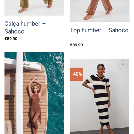
Calça humber –
Top humber – Sahoco
Sahoco
€
89.90
€
89.90
Add to
wishlist
-40%
Add to
wishlist