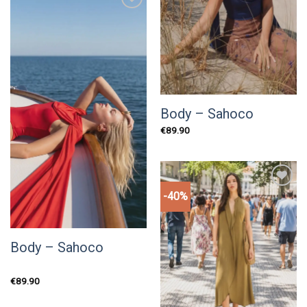
Add to
wishlist
Body – Sahoco
€
89.90
-40%
Add to
wishlist
Body – Sahoco
€
89.90