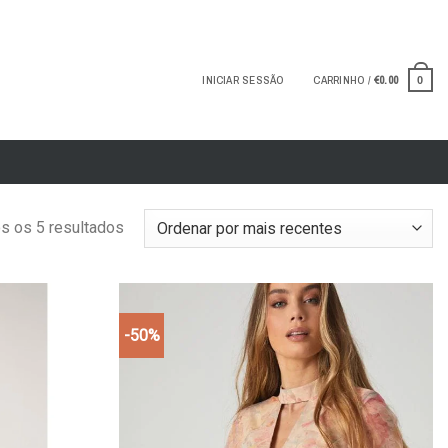
INICIAR SESSÃO
CARRINHO /
€
0.00
0
s os 5 resultados
-50%
Add to
Add to
wishlist
wishlist