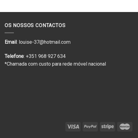
era:
é:
€269.00.
€134.50.
OS NOSSOS CONTACTOS
Email
: louise-37@hotmail.com
Telefone
: +351 968 927 634
*Chamada com custo para rede móvel nacional