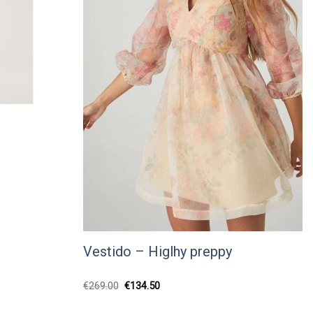
Vestido – Higlhy preppy
O
O
€
269.00
€
134.50
preço
preço
original
atual