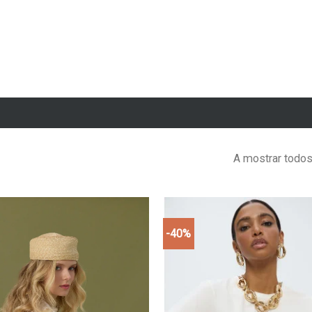
A mostrar todos
-40%
Add to
wishlist