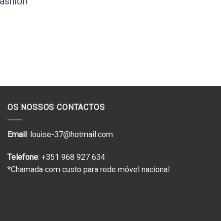
fashion
preço
preço
Add to
original
atual
wishlist
era:
é:
€130.00.
€91.00.
OS NOSSOS CONTACTOS
Email
: louise-37@hotmail.com
Telefone
: +351 968 927 634
*Chamada com custo para rede móvel nacional