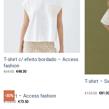
T-shirt c/ efeito bordado – Access
fashion
O
O
€
69.00
€
48.30
preço
preço
original
atual
T-shirt – S
era:
é:
€69.00.
€48.30.
O
€
135.00
€
81.0
T-shirt – Access fashion
-30%
preço
Add to
origina
wishlist
O
O
€
105.00
€
73.50
era:
preço
preço
€135.0
original
atual