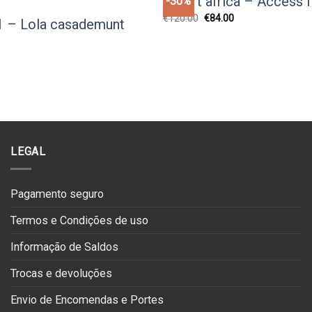
T-shirt africa – Access 
-30%
O
O
€
120.00
€
84.00
81 – Lola casademunt
Add to
preço
preço
original
atual
wishlist
O
era:
é:
preço
€120.00.
€84.00.
tual
:
24.98.
LEGAL
Pagamento seguro
Termos e Condições de uso
Informação de Saldos
Trocas e devoluções
Envio de Encomendas e Portes