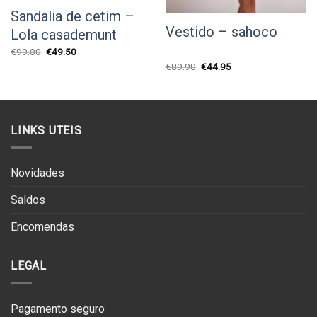
Sandalia de cetim –
Vestido – sahoco
Lola casademunt
O
O
€
99.00
€
49.50
preço
preço
O
O
€
89.90
€
44.95
original
atual
preço
preço
era:
é:
original
atual
€99.00.
€49.50.
era:
é:
€89.90.
€44.95.
LINKS UTEIS
Novidades
Saldos
Encomendas
LEGAL
Pagamento seguro