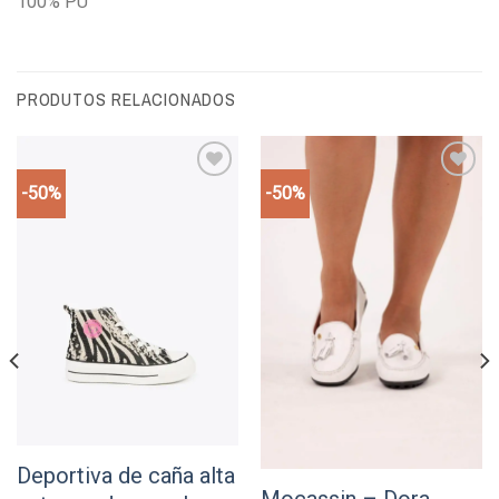
100% PU
PRODUTOS RELACIONADOS
-50%
-50%
Add to
Add to
wishlist
wishlist
Deportiva de caña alta
Mocassin – Dora