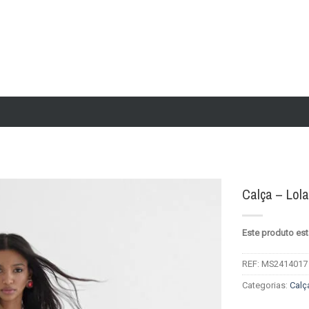
Calça – Lol
Add to
Este produto est
wishlist
REF:
MS2414017
Categorias:
Calç