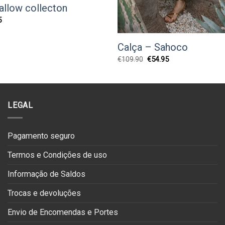
allow collecton
O
5
preço
l
atual
é:
Calça – Sahoco
0.
€68.75.
O
O
€
109.90
€
54.95
preço
preço
original
atual
era:
é:
€109.90.
€54.95.
LEGAL
Pagamento seguro
Termos e Condições de uso
Informação de Saldos
Trocas e devoluções
Envio de Encomendas e Portes