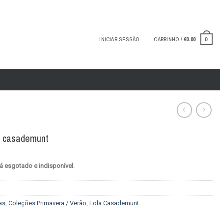
INICIAR SESSÃO
CARRINHO /
€
0.00
0
a casademunt
á esgotado e indisponível.
as
,
Coleções Primavera / Verão
,
Lola Casademunt