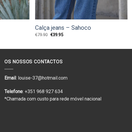
Calça jeans – Sahoco
O
O
€
79.90
€
39.95
preço
preço
original
atual
era:
é:
€79.90.
€39.95.
OS NOSSOS CONTACTOS
Email
: louise-37@hotmail.com
Telefone
: +351 968 927 634
*Chamada com custo para rede móvel nacional