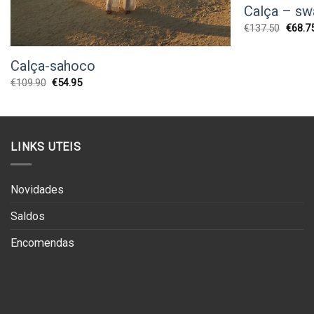
Calça – sw
O
€
137.50
€
68.7
preço
origina
era:
Calça-sahoco
€137.5
O
O
€
109.90
€
54.95
preço
preço
original
atual
era:
é:
€109.90.
€54.95.
LINKS UTEIS
Novidades
Saldos
Encomendas