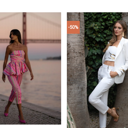
-50%
Add to
wishlist