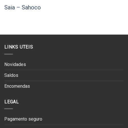
original
atual
era:
é:
Saia – Sahoco
€145.00.
€72.50.
LINKS UTEIS
Novidades
Saldos
Encomendas
LEGAL
Pagamento seguro