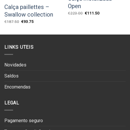
Open
Calça paillettes –
O
O
€
223.00
€
111.50
Swallow collection
preço
preço
original
atual
O
O
€
187.50
€
93.75
era:
é:
preço
preço
€223.00.
€111.50.
original
atual
era:
é:
€187.50.
€93.75.
LINKS UTEIS
Novidades
Saldos
Encomendas
LEGAL
Pagamento seguro