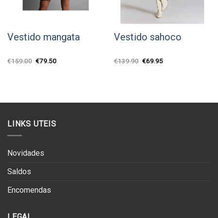
Vestido mangata
Vestido sahoco
O
O
O
O
€
159.00
€
79.50
€
139.90
€
69.95
preço
preço
preço
preço
original
atual
original
atual
era:
é:
era:
é:
€159.00.
€79.50.
€139.90.
€69.95.
LINKS UTEIS
Novidades
Saldos
Encomendas
LEGAL