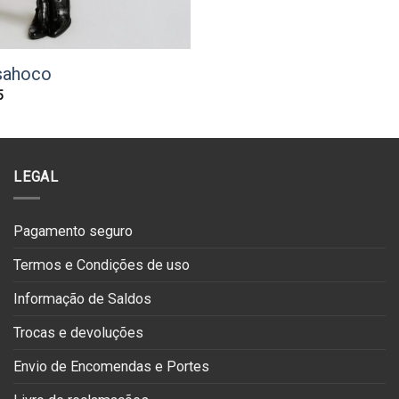
sahoco
O
5
preço
l
atual
é:
0.
€71.95.
LEGAL
Pagamento seguro
Termos e Condições de uso
Informação de Saldos
Trocas e devoluções
Envio de Encomendas e Portes