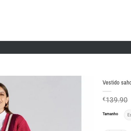
Vestido sah
Add to
€
139.90
wishlist
Tamanho