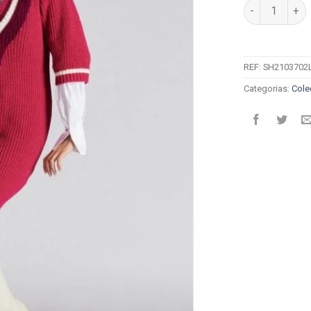
Quantidade de
REF:
SH2103702
Categorias:
Cole