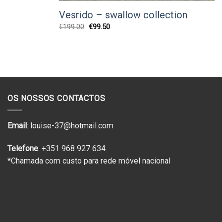
Vesrido – swallow collection
O
O
€
199.00
€
99.50
preço
preço
original
atual
era:
é:
€199.00.
€99.50.
OS NOSSOS CONTACTOS
Email
: louise-37@hotmail.com
Telefone
: +351 968 927 634
*Chamada com custo para rede móvel nacional