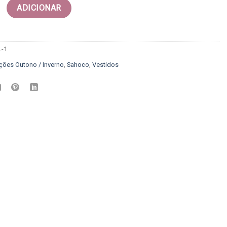
 Vestido sahoco
ADICIONAR
L-1
ções Outono / Inverno
,
Sahoco
,
Vestidos