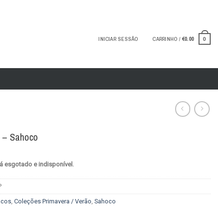
INICIAR SESSÃO
CARRINHO /
€
0.00
0
 – Sahoco
á esgotado e indisponível.
P
acos
,
Coleções Primavera / Verão
,
Sahoco