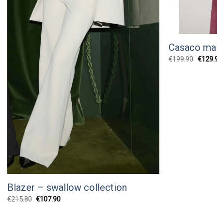
Casaco ma
O
€
199.90
€
129.
preço
origina
era:
€199.9
Blazer – swallow collection
O
O
€
215.80
€
107.90
preço
preço
original
atual