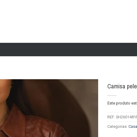
Camisa pele
Add to
Este produto est
wishlist
REF:
SH2601481
Categorias:
Cas